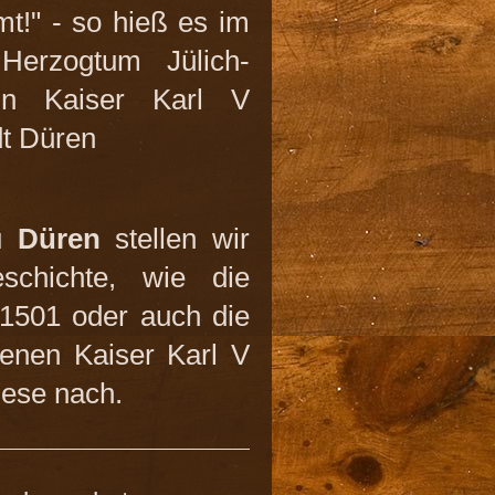
t!" - so hieß es im
erzogtum Jülich-
nn Kaiser Karl V
dt Düren
zu
Düren
stellen wir
schichte, wie die
 1501 oder auch die
enen Kaiser Karl V
iese nach.