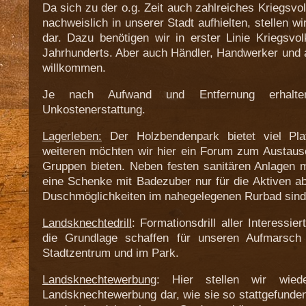
Da sich zu der o.g. Zeit auch zahlreiches Kriegsv
nachweislich in unserer Stadt aufhielten, stellen wi
dar. Dazu benötigen wir in erster Linie Kriegsv
Jahrhunderts. Aber auch Händler, Handwerker und a
willkommen.
Je nach Aufwand und Entfernung erhalten
Unkostenerstattung.
Lagerleben:
Der Holzbendenpark bietet viel Plat
weiteren möchten wir hier ein Forum zum Austaus
Gruppen bieten. Neben festen sanitären Anlagen 
eine Schenke mit Badezuber nur für die Aktiven ab
Duschmöglichkeiten im nahegelegenen Rurbad sind
Landsknechtedrill
: Formationsdrill aller Interessie
die Grundlage schaffen für unseren Aufmarsch
Stadtzentrum und im Park.
Landsknechtewerbung
: Hier stellen wir wiede
Landsknechtewerbung dar, wie sie so stattgefunde