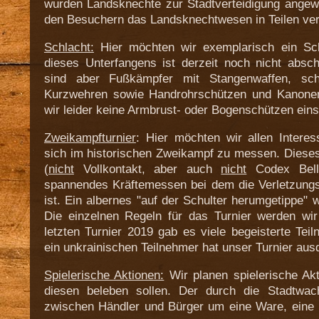
wurden Landsknechte zur Stadtverteidigung angew
den Besuchern das Landsknechtwesen in Teilen ver
Schlacht:
Hier möchten wir exemplarisch ein Sch
dieses Unterfangens ist derzeit noch nicht absc
sind aber Fußkämpfer mit Stangenwaffen, sc
Kurzwehren sowie Handrohrschützen und Kanonen.
wir leider keine Armbrust- oder Bogenschützen ein
Zweikampfturnier
: Hier möchten wir allen Interes
sich im historischen Zweikampf zu messen. Dieses 
(
nicht
Vollkontakt, aber auch
nicht
Codex Belli)
spannendes Kräftemessen bei dem die Verletzungsg
ist. Ein albernes "auf der Schulter herumgetippe" 
Die einzelnen Regeln für das Turnier werden wi
letzten Turnier 2019 gab es viele begeisterte Tei
ein unkrainischen Teilnehmer hat unser Turnier aus
Spielerische Aktionen:
Wir planen spielerische Ak
diesen beleben sollen. Der durch die Stadtwach
zwischen Händler und Bürger um eine Ware, eine 