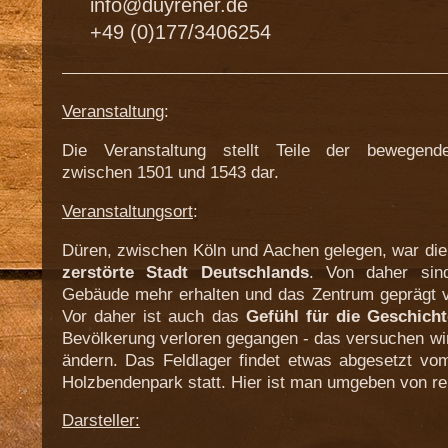
info@duyrener.de
+49 (0)177/3406254
Veranstaltung
:
Die Veranstaltung stellt Teile der bewegend
zwischen
1501 und 1543 dar.
Veranstaltungsort
:
Düren, zwischen Köln und Aachen gelegen, war die
zerstörte Stadt Deutschlands
. Von daher sind
Gebäude mehr erhalten und das Zentrum geprägt v
Vor daher ist auch das
Gefühl für die Geschicht
Bevölkerung verloren gegangen - das versuchen wir
ändern. Das Feldlager findet etwas abgesetzt vo
Holzbendenpark statt. Hier ist man umgeben von rei
Darsteller: