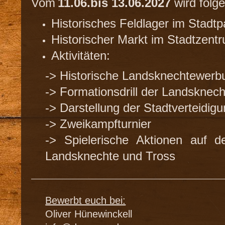
Vom
11.06.bis 13.06.2027
wird folg
Historisches Feldlager im Stadtp
Historischer Markt im Stadtzent
Aktivitäten:
-> Historische Landsknechtewerb
-> Formationsdrill der Landsknech
-> Darstellung der Stadtverteidigu
-> Zweikampfturnier
-> Spielerische Aktionen auf d
Landsknechte und Tross
Bewerbt euch bei:
Oliver Hünewinckell