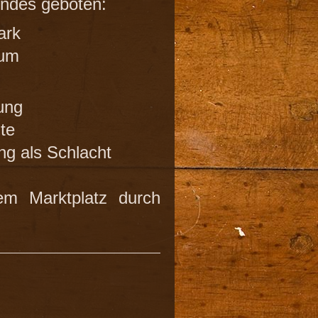
endes geboten:
ark
rum
ung
te
ng als Schlacht
em Marktplatz durch