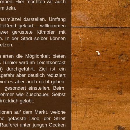
orben. Hier möchten wir auch
mitteln.
armützel darstellen. Umfang
hließend geklärt - willkommen
hwer gerüstete Kämpfer mit
 In der Stadt selber können
setzen.
sierten die Möglichkeit bieten
Turnier wird im Leichtkontakt
 durchgeführt. Ziel ist ein
efahr aber deutlich reduziert
wird es aber auch nicht geben.
r gesondert einstellen. Beim
lnehmer wie Zuschauer. Selbst
drücklich gelobt.
tionen auf dem Markt, welche
e gefasste Dieb, der Streit
Rauferei unter jungen Gecken